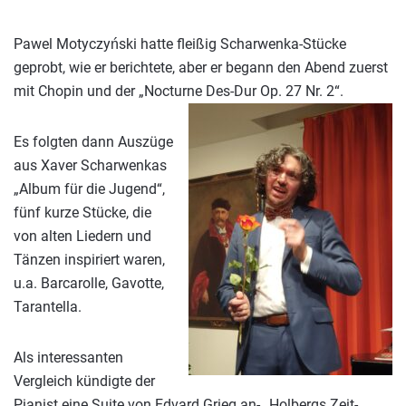
Pawel Motyczyński hatte fleißig Scharwenka-Stücke
geprobt, wie er berichtete, aber er begann den Abend zuerst
mit Chopin und der „Nocturne Des-Dur Op. 27 Nr. 2“.
Es folgten dann Auszüge
aus Xaver Scharwenkas
„Album für die Jugend“,
fünf kurze Stücke, die
von alten Liedern und
Tänzen inspiriert waren,
u.a. Barcarolle, Gavotte,
Tarantella.
Als interessanten
Vergleich kündigte der
Pianist eine Suite von Edvard Grieg an- „Holbergs Zeit-