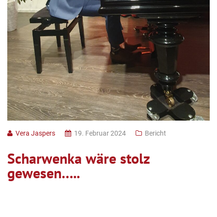
Vera Jaspers
19. Februar 2024
Bericht
Scharwenka wäre stolz
gewesen…..